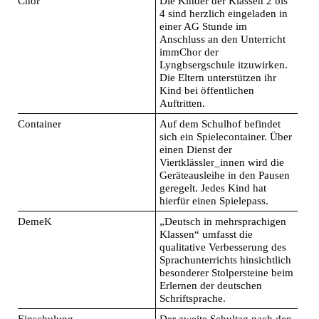
Chor
Die Kinder der Klassen 2 bis
4 sind herzlich eingeladen in
einer AG Stunde im
Anschluss an den Unterricht
immChor der
Lyngbsergschule itzuwirken.
Die Eltern unterstützen ihr
Kind bei öffentlichen
Auftritten.
Container
Auf dem Schulhof befindet
sich ein Spielecontainer. Über
einen Dienst der
Viertklässler_innen wird die
Geräteausleihe in den Pausen
geregelt. Jedes Kind hat
hierfür einen Spielepass.
DemeK
„Deutsch in mehrsprachigen
Klassen“ umfasst die
qualitative Verbesserung des
Sprachunterrichts hinsichtlich
besonderer Stolpersteine beim
Erlernen der deutschen
Schriftsprache.