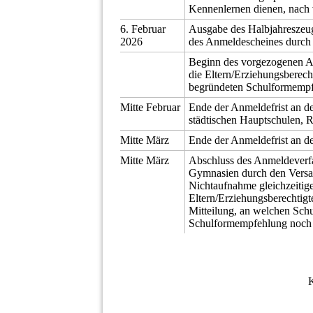
Kennenlernen dienen, nach 
6. Februar
Ausgabe des Halbjahreszeug
2026
des Anmeldescheines durch
Beginn des vorgezogenen A
die Eltern/Erziehungsberech
begründeten Schulformempf
Mitte Februar
Ende der Anmeldefrist an d
städtischen Hauptschulen, 
Mitte März
Ende der Anmeldefrist an d
Mitte März
Abschluss des Anmeldeverfa
Gymnasien durch den Versa
Nichtaufnahme gleichzeiti
Eltern/Erziehungsberechtig
Mitteilung, an welchen Sch
Schulformempfehlung noch P